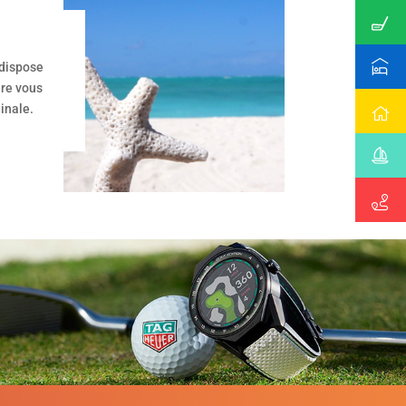
 dispose
ure vous
inale.