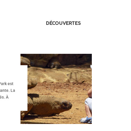
DÉCOUVERTES
Park est
iante. La
és. À