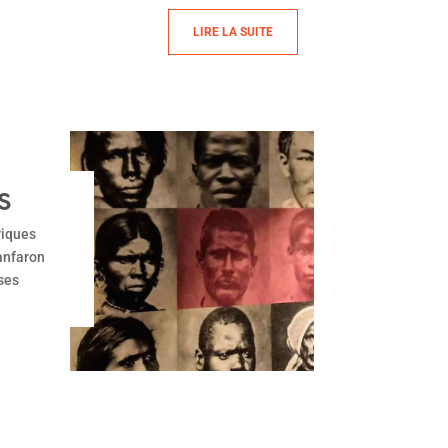
LIRE LA SUITE
S
riques
Fanfaron
 ses