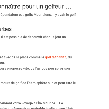
onnaître pour un golfeur …
dépendaient ces golfs Mauriciens. Il y avait le golf
erbes !
 Il est possible de découvrir chaque jour un
é et avec de la place comme le
golf d’Anahita
, du
ant.
ours progresse vite. Je l’ai joué peu après son
arcours de golf de l’hémisphère sud et peut être le
 pendant votre voyage à l’Île Maurice … Le
dre et découvrir ce véritable jardin et son Club