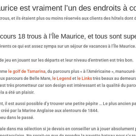
rice est vraiment l’un des endroits à c
8 trous, et ils étaient plus ou moins réservés aux clients des hôtels dont 
cours 18 trous à l’Île Maurice, et tous sont sup
férents ce qui est assez sympa sur un séjour de vacances à l’Île Maurice.
e jeu en jouant sur les départs et leur niveau d’entretien est très bon.
comme
le golf de Tamarina
, du parcours plus « à l’Américaine », manucur
eux parcours de Belle Mare,
le Legend
et
le Links
très beaux au demeur
 est très prometteur car son design est intéressant et la qualité du parc
a a été un plaisir.
, il est aussi possible d’y trouver une petite pépite … Le plus ancien p
a
créé par la Marine Anglaise aux alentours de 1844.
peu dans le passé.
iale dans ma sélection si je devais en conseiller un à jouer absolument
pectaculaire. Ne serait-ce que de prendre la navette bateau pour s’y ren