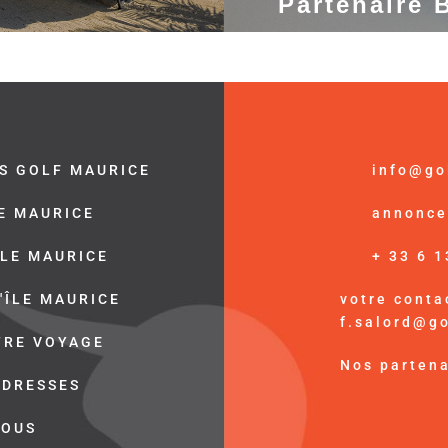
Partenaire 
S GOLF MAURICE
info@go
LE MAURICE
annonce
ÎLE MAURICE
+ 33 6 1
'ÎLE MAURICE
votre contac
f.salord@g
TRE VOYAGE
Nos partena
ADRESSES
NOUS