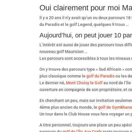
Oui clairement pour moi Mau
Il y a 20 ans il n’y avait qu’un ou deux parcours 1
du Paradis et le golf Legend, quelques 9 trous …
Aujourd’hui, on peut jouer 10 par
L’intérêt est aussi de jouer des parcours tous dif
nouveau golf Mauricien …
Les parcours sont accessibles à tous les niveaux d
On y trouve des parcours type « Sud Africain » 
plus classique comme le
golf du Paradis
ou les d
Le dernier né,
Mont Choisy le Golf
au nord de l’île
ouverture en compagnie de son propriétaire, et cel
En cherchant un peu, mais sur invitation seulement
4ème plus ancien du monde, le
golf de Gymkhan
Un tour dans le Club House vous fera voyager un 
A titre personnel, toujours une place un peu spéc
parcours du
golf de l’Île Aux Cerfs
reste toujours s