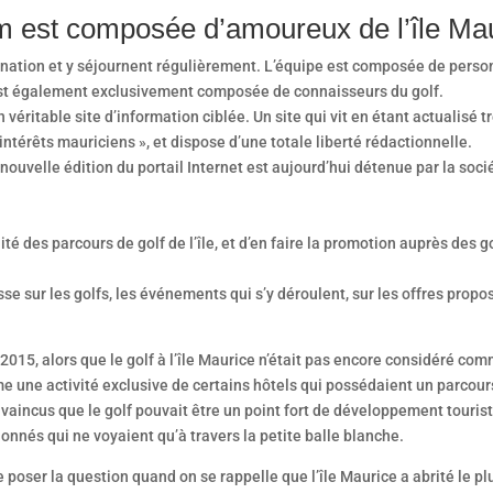
m est composée d’amoureux de l’île Ma
ination et y séjournent régulièrement. L’équipe est composée de person
 est également exclusivement composée de connaisseurs du golf.
éritable site d’information ciblée. Un site qui vit en étant actualisé 
térêts mauriciens », et dispose d’une totale liberté rédactionnelle.
ouvelle édition du portail Internet est aujourd’hui détenue par la soci
lité des parcours de golf de l’île, et d’en faire la promotion auprès de
sse sur les golfs, les événements qui s’y déroulent, sur les offres prop
n 2015, alors que le golf à l’île Maurice n’était pas encore considéré c
e une activité exclusive de certains hôtels qui possédaient un parcour
aincus que le golf pouvait être un point fort de développement tourist
nés qui ne voyaient qu’à travers la petite balle blanche.
 poser la question quand on se rappelle que l’île Maurice a abrité le p