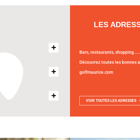
LES ADRES
Bars, restaurants, shopping.....
Découvrez toutes les bonnes 
golfmaurice.com
VOIR TOUTES LES ADRESSES