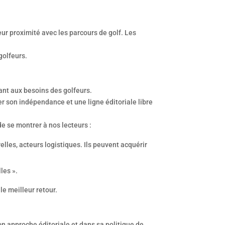
leur proximité avec les parcours de golf. Les
golfeurs.
dant aux besoins des golfeurs.
 son indépendance et une ligne éditoriale libre
e se montrer à nos lecteurs :
relles, acteurs logistiques. Ils peuvent acquérir
les ».
le meilleur retour.
on approche éditoriale et dans sa politique de