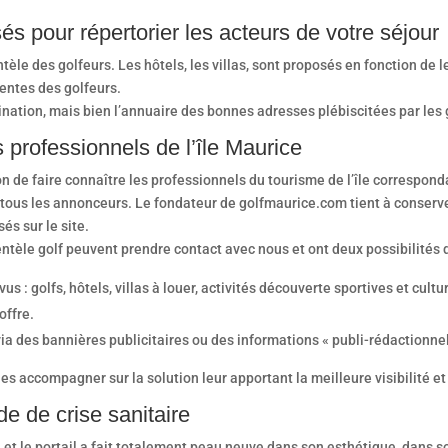
s pour répertorier les acteurs de votre séjour
tèle des golfeurs. Les hôtels, les villas, sont proposés en fonction de 
entes des golfeurs.
nation, mais bien l’annuaire des bonnes adresses plébiscitées par les 
s professionnels de l’île Maurice
on de faire connaître les professionnels du tourisme de l’île correspon
ous les annonceurs. Le fondateur de golfmaurice.com tient à conserver
és sur le site.
ntèle golf peuvent prendre contact avec nous et ont deux possibilités d
s : golfs, hôtels, villas à louer, activités découverte sportives et cultu
offre.
 des bannières publicitaires ou des informations « publi-rédactionnel
es accompagner sur la solution leur apportant la meilleure visibilité et 
de de crise sanitaire
 et le portail a fait totalement peau neuve dans son esthétique, dans s