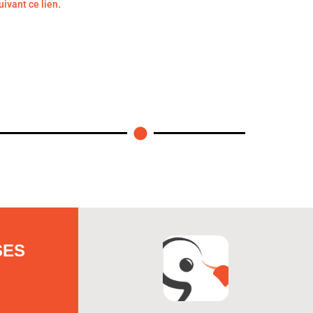
uivant ce lien
.
SES