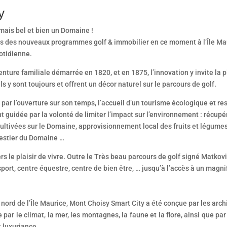
y
 mais bel et bien un Domaine !
 des nouveaux programmes golf & immobilier en ce moment à l’Île Mau
uotidienne.
ure familiale démarrée en 1820, et en 1875, l’innovation y invite la p
s y sont toujours et offrent un décor naturel sur le parcours de golf.
ar l’ouverture sur son temps, l’accueil d’un tourisme écologique et r
 guidée par la volonté de limiter l’impact sur l’environnement : récupéra
ultivées sur le Domaine, approvisionnement local des fruits et légumes
restier du Domaine …
vers le plaisir de vivre. Outre le Très beau parcours de golf signé Matko
sport, centre équestre, centre de bien être, … jusqu’à l’accès à un magni
nord de l’Île Maurice, Mont Choisy Smart City a été conçue par les ar
r le climat, la mer, les montagnes, la faune et la flore, ainsi que par 
t luxuriance.