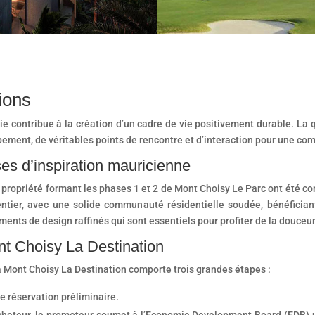
ions
e contribue à la création d’un cadre de vie positivement durable. La q
ment, de véritables points de rencontre et d’interaction pour une c
es d’inspiration mauricienne
propriété formant les phases 1 et 2 de Mont Choisy Le Parc ont été con
entier, avec une solide communauté résidentielle soudée, bénéficiant
ments de design raffinés qui sont essentiels pour profiter de la douceur
nt Choisy La Destination
à Mont Choisy La Destination comporte trois grandes étapes :
e réservation préliminaire.
acheteur, le promoteur soumet à l’Economic Development Board (EDB) 