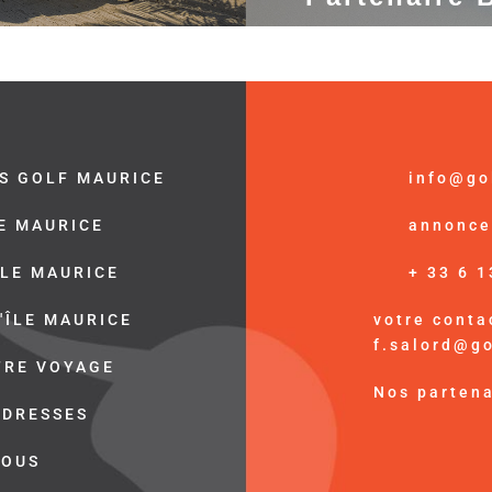
S GOLF MAURICE
info@go
LE MAURICE
annonce
ÎLE MAURICE
+ 33 6 1
'ÎLE MAURICE
votre contac
f.salord@g
TRE VOYAGE
Nos partena
ADRESSES
NOUS