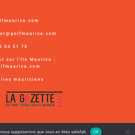
lfmaurice.com
ur@golfmaurice.com
3 04 51 73
t sur l'Ile Maurice :
olfmaurice.com
ires mauriciens
es
e, nous supposerons que vous en êtes satisfait.
OK