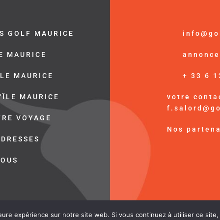
S GOLF MAURICE
info@go
LE MAURICE
annonce
ÎLE MAURICE
+ 33 6 1
'ÎLE MAURICE
votre contac
f.salord@g
TRE VOYAGE
Nos partena
ADRESSES
NOUS
© Golf Maurice /
Mention Légal
eure expérience sur notre site web. Si vous continuez à utiliser ce sit