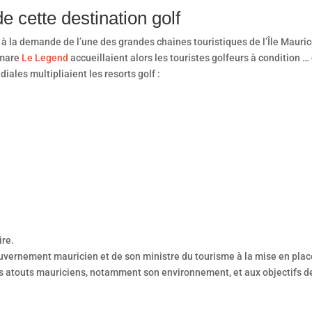
e cette destination golf
e à la demande de l’une des grandes chaines touristiques de l’Île Maurice
 mare
Le Legend
accueillaient alors les touristes golfeurs à condition … d
ales multipliaient les resorts golf :
ire.
ouvernement mauricien et de son ministre du tourisme à la mise en pl
 des atouts mauriciens, notamment son environnement, et aux objectifs d