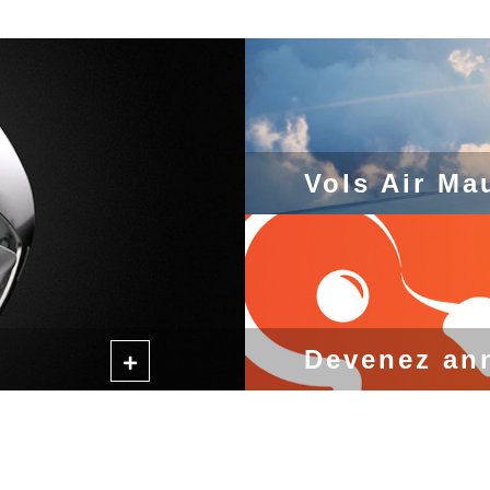
Vols Air Ma
Devenez an