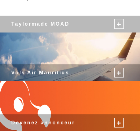
Taylormade MOAD
Vols Air Mauritius
Devenez annonceur