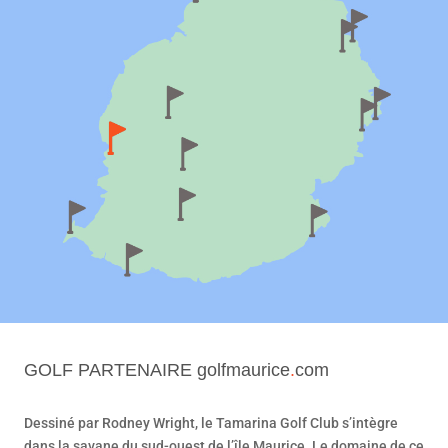
GOLF PARTENAIRE
golfmaurice
.
com
Dessiné par Rodney Wright, le Tamarina Golf Club s’intègre
dans la savane du sud-ouest de l’île Maurice. Le domaine de ce