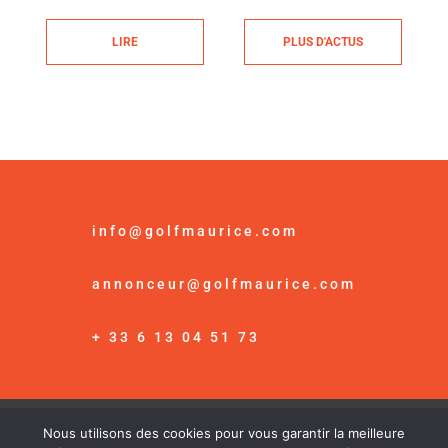
LIRE
PLUS D'ACTUS
info@golfmaurice.com
annonceur@golfmaurice.com
+ 33 6 13 04 51 73
Nous utilisons des cookies pour vous garantir la meilleure
© Golf Maurice /
Mention Légales