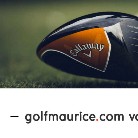
golfmaurice
.
com v